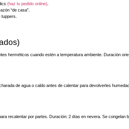
lics
(haz tu pedido online)
.
sazón “de casa”.
 tuppers.
fados)
entes herméticos cuando estén a temperatura ambiente.
Duración orie
ucharada de agua o caldo antes de calentar para devolverles humeda
para recalentar por partes.
Duración
: 2 días en nevera. Se congelan b