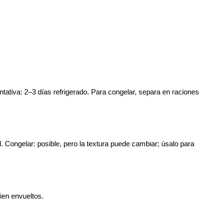
ntativa
: 2–3 días refrigerado. Para congelar, separa en raciones
d.
Congelar
: posible, pero la textura puede cambiar; úsalo para
ien envueltos.