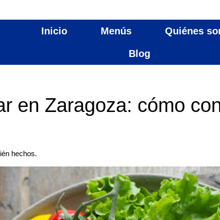
Inicio
Menús
Quiénes s
Blog
ar en Zaragoza: cómo cons
cién hechos.