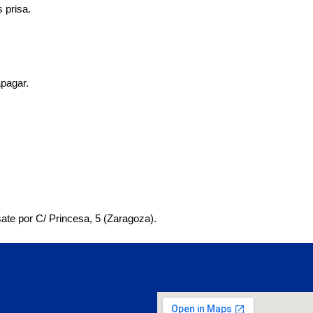
 prisa.
apagar.
ate por
C/ Princesa, 5 (Zaragoza)
.